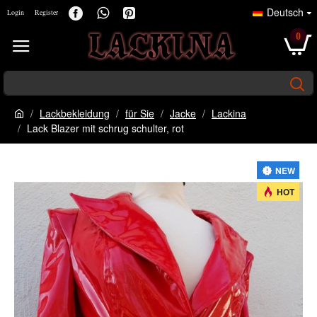
Deutsch
Login
Register
0
Lackbekleidung
für Sie
Jacke
Lackina
Lack Blazer mit schrug schulter, rot
NEW
HOT